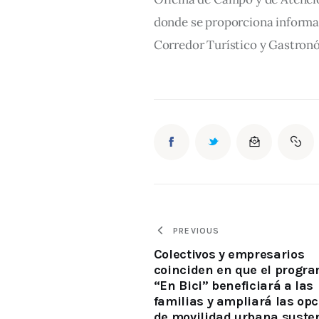
donde se proporciona informac
Corredor Turístico y Gastron
PREVIOUS
Colectivos y empresarios
coinciden en que el progr
“En Bici” beneficiará a las
familias y ampliará las op
de movilidad urbana susten