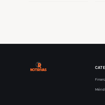
CAT
Finan
Mérid