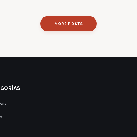
MORE POSTS
EGORÍAS
zas
a