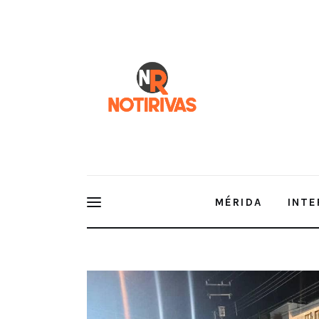
Mérida
Interior del Estado
Economía
Finanzas
Nacionales
Multimedia
MÉRIDA
INTE
Espectáculos
Avanzan los trabajos en el Corredo