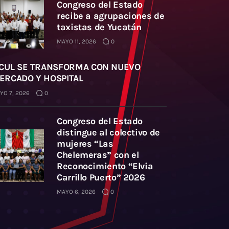
Congreso del Estado
recibe a agrupaciones de
taxistas de Yucatán
MAYO 11, 2026
0
ICUL SE TRANSFORMA CON NUEVO
ERCADO Y HOSPITAL
YO 7, 2026
0
Congreso del Estado
distingue al colectivo de
mujeres “Las
Chelemeras” con el
Reconocimiento “Elvia
Carrillo Puerto” 2026
MAYO 6, 2026
0