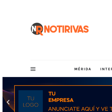
Mérida
Interior del Estado
Economía
Finanzas
Nacionales
Multimedia
MÉRIDA
INTE
Espectáculos
MÉRIDA
INT