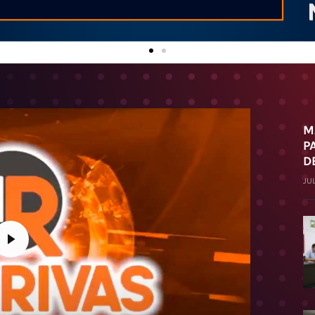
M
P
D
JUL