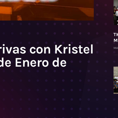
T
M
rivas con Kristel
MA
de Enero de