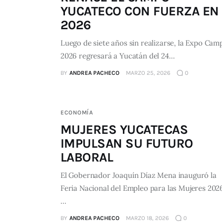
YUCATECO CON FUERZA EN
2026
Luego de siete años sin realizarse, la Expo Cam
2026 regresará a Yucatán del 24…
BY
ANDREA PACHECO
MARZO 25, 2026
0
ECONOMÍA
MUJERES YUCATECAS
IMPULSAN SU FUTURO
LABORAL
El Gobernador Joaquín Díaz Mena inauguró la
Feria Nacional del Empleo para las Mujeres 202
…
BY
ANDREA PACHECO
MARZO 18, 2026
0