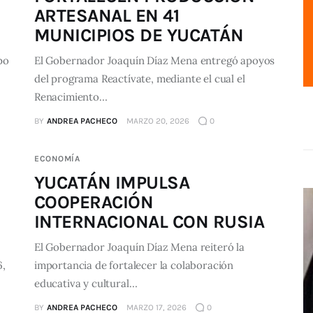
ARTESANAL EN 41
MUNICIPIOS DE YUCATÁN
po
El Gobernador Joaquín Díaz Mena entregó apoyos
del programa Reactívate, mediante el cual el
Renacimiento…
BY
ANDREA PACHECO
MARZO 20, 2026
0
ECONOMÍA
YUCATÁN IMPULSA
COOPERACIÓN
INTERNACIONAL CON RUSIA
El Gobernador Joaquín Díaz Mena reiteró la
6,
importancia de fortalecer la colaboración
educativa y cultural…
BY
ANDREA PACHECO
MARZO 17, 2026
0