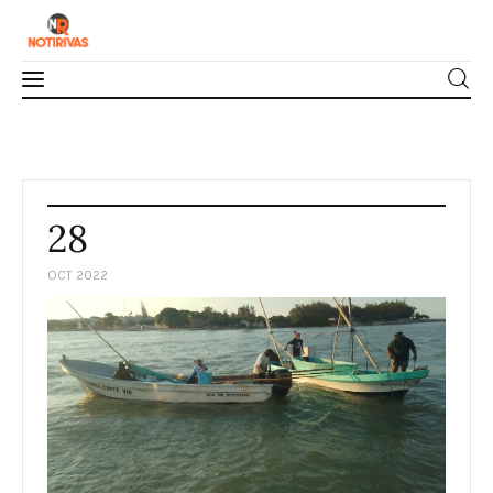
Mérida
Interior del Estado
28
Economía
OCT 2022
Finanzas
Nacionales
Multimedia
Espectáculos