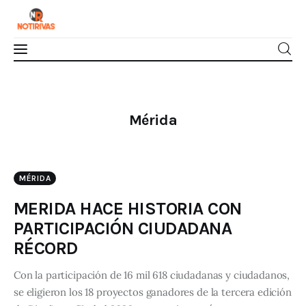
Mérida
Mérida
Interior del Estado
Economía
MÉRIDA
Finanzas
MERIDA HACE HISTORIA CON
PARTICIPACIÓN CIUDADANA
Nacionales
RÉCORD
Multimedia
Con la participación de 16 mil 618 ciudadanas y ciudadanos,
se eligieron los 18 proyectos ganadores de la tercera edición
Espectáculos