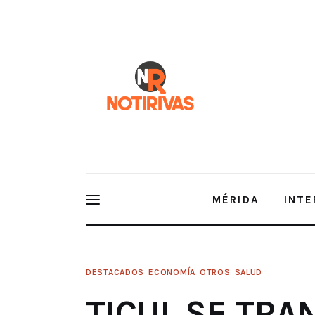
Mérida
Interior del Estado
Economía
Finanzas
Nacionales
Multimedia
MÉRIDA
INTE
Espectáculos
TICUL SE TRANSFORMA CON NUE
DESTACADOS
ECONOMÍA
OTROS
SALUD
TICUL SE TR