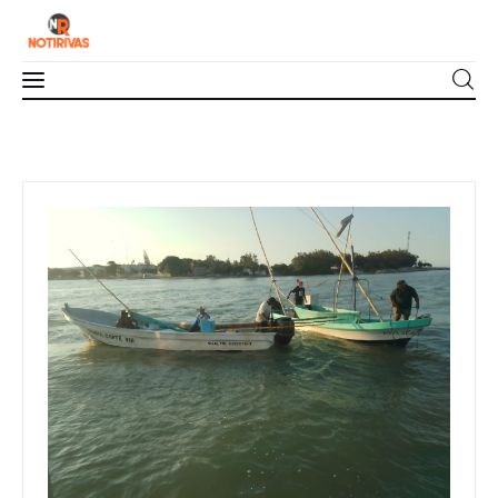
Mérida
Interior del Estado
Economía
Finanzas
Nacionales
Multimedia
Espectáculos