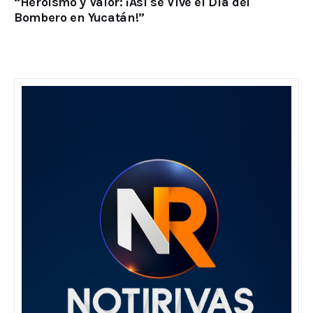
“Heroísmo y Valor: ¡Así se Vive el Día del
Bombero en Yucatán!”