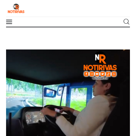
Mérida
Interior del Estado
Economía
Finanzas
Nacionales
Multimedia
Espectáculos