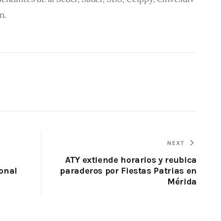
n.
NEXT
ATY extiende horarios y reubica
onal
paraderos por Fiestas Patrias en
Mérida