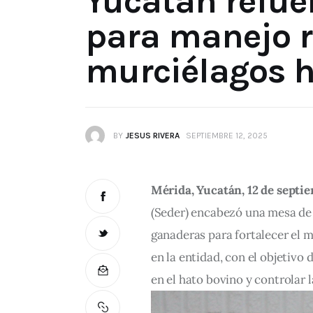
Yucatán refue
para manejo 
murciélagos 
BY
JESUS RIVERA
SEPTIEMBRE 12, 2025
Mérida, Yucatán, 12 de septi
(Seder) encabezó una mesa de 
ganaderas para fortalecer el 
en la entidad, con el objetivo
en el hato bovino y controlar 