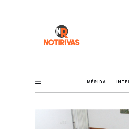
Mérida
Interior del Estado
Economía
Finanzas
Nacionales
Multimedia
MÉRIDA
INTE
Espectáculos
Yucatán refuerza estrategia par