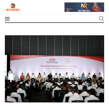
Mérida
Convergen sector público y privado en la
Reunión Nacional de Vivienda 2025
Interior del Estado
0
Comments
SHARE POST
Economía
Finanzas
Nacionales
Multimedia
Espectáculos