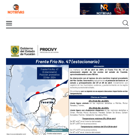
Se avecinan días de intenso calor
Mérida
0
Comments
SHARE POST
Interior del Estado
Economía
Finanzas
Nacionales
Multimedia
Espectáculos