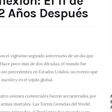
lexión: El 11 de
22 Años Después
os el vigésimo segundo aniversario de un día que 
a. Hace poco más de dos décadas, el mundo fue 
ta sin precedentes en Estados Unidos, un evento que 
 nación y en el tejido global.
cuatro aviones comerciales fueron secuestrados por 
 armas mortales. Las Torres Gemelas del World 
eron golpeadas, el Pentágono fue atacado y un 