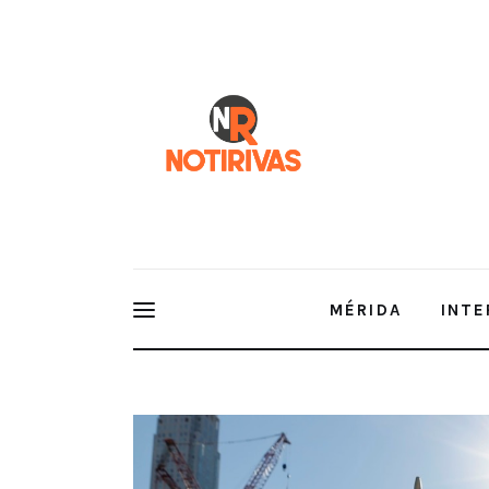
Mérida
Interior del Estado
Economía
Finanzas
Nacionales
Multimedia
MÉRIDA
INTE
Espectáculos
Recuerdo y Reflexión: El 11 de Se