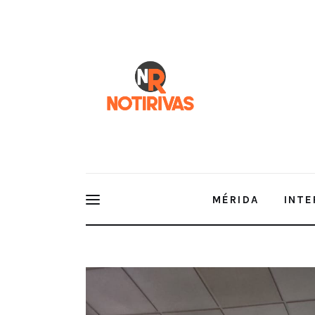
Mérida
Interior del Estado
Economía
Finanzas
Nacionales
Multimedia
MÉRIDA
INTE
Espectáculos
Presentan el primer congreso int