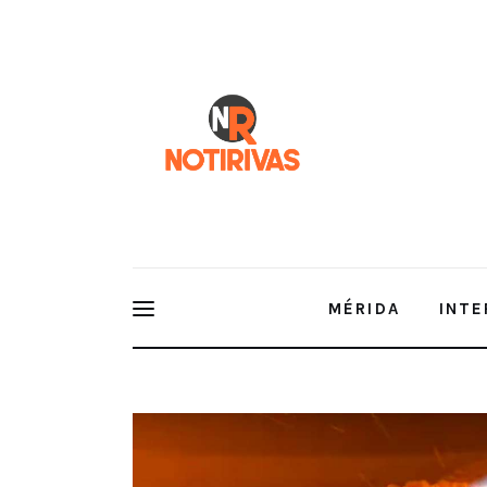
Mérida
Interior del Estado
Economía
Finanzas
Nacionales
Multimedia
MÉRIDA
INTE
Espectáculos
NOTIRIVAS – 05 de Dic de 2022