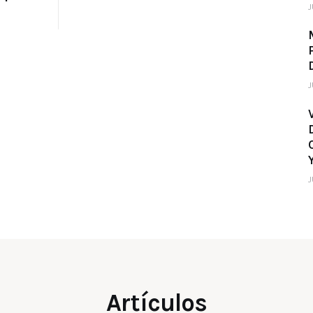
J
J
J
Artículos