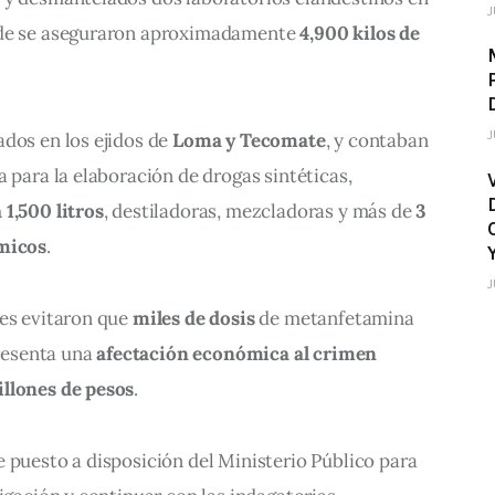
J
nde se aseguraron aproximadamente 
4,900 kilos de 
J
dos en los ejidos de 
Loma y Tecomate
, y contaban 
a para la elaboración de drogas sintéticas, 
 1,500 litros
, destiladoras, mezcladoras y más de 
3 
ímicos
.
J
es evitaron que 
miles de dosis
 de metanfetamina 
presenta una 
afectación económica al crimen 
illones de pesos
.
 puesto a disposición del Ministerio Público para 