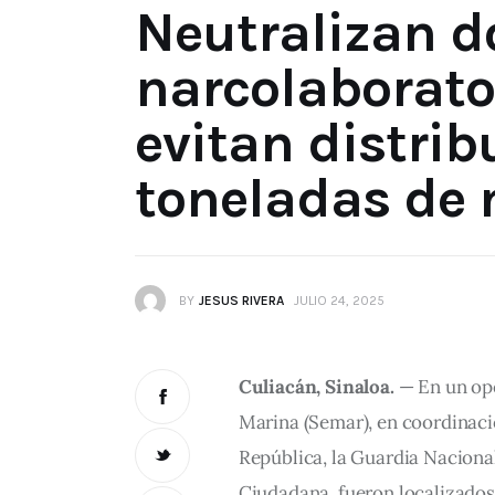
Neutralizan d
narcolaborato
evitan distrib
toneladas de
BY
JESUS RIVERA
JULIO 24, 2025
Culiacán, Sinaloa.
 — En un op
Marina (Semar), en coordinació
República, la Guardia Nacional
Ciudadana, fueron localizados