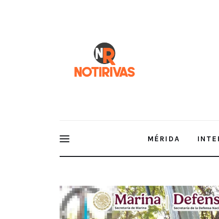
Mérida
Interior del Estado
Economía
Finanzas
Nacionales
Multimedia
MÉRIDA
INTE
Espectáculos
Neutralizan dos narcolaboratorios en Sinaloa y evi
metanfetamina