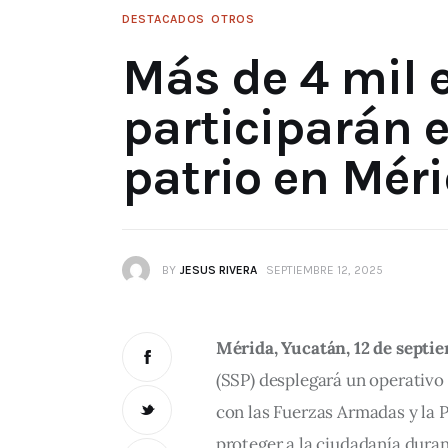
DESTACADOS
OTROS
Más de 4 mil 
participarán 
patrio en Mér
BY
JESUS RIVERA
SEPTIEMBRE 12, 2025
Mérida, Yucatán, 12 de septi
(SSP) desplegará un operativo 
con las Fuerzas Armadas y la P
proteger a la ciudadanía duran