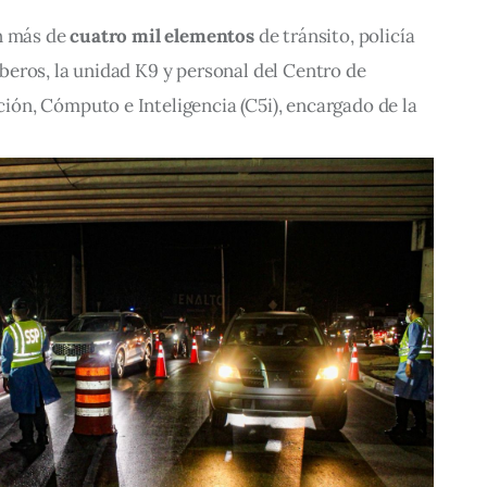
n más de 
cuatro mil elementos
 de tránsito, policía 
eros, la unidad K9 y personal del Centro de 
n, Cómputo e Inteligencia (C5i), encargado de la 