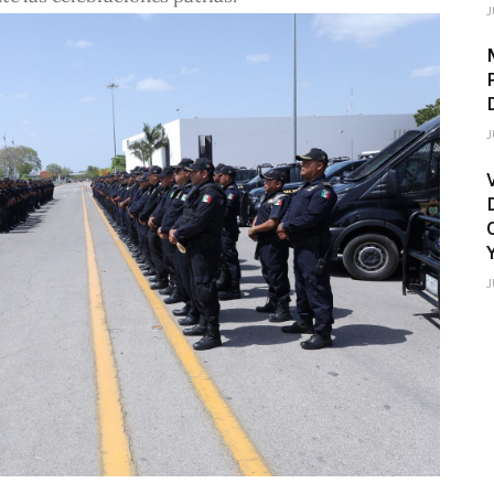
J
J
J