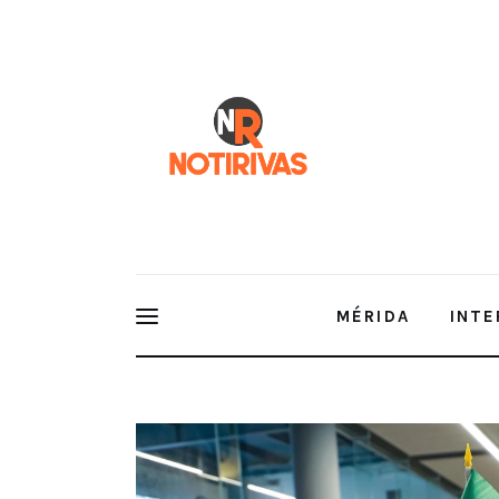
Mérida
Interior del Estado
Economía
Finanzas
Nacionales
Multimedia
MÉRIDA
INTE
Espectáculos
Más de 4 mil elementos participa