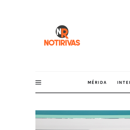
Mérida
Interior del Estado
Economía
Finanzas
Nacionales
Multimedia
MÉRIDA
INTE
Espectáculos
Gobernador Joaquín Díaz Mena atestigua entrega de
Tren Maya