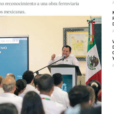
J
o reconocimiento a una obra ferroviaria 
os mexicanas.
J
J