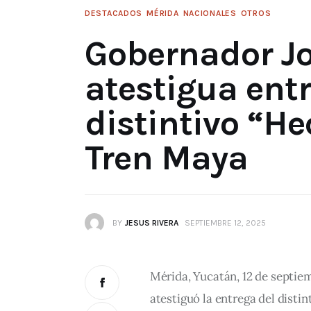
DESTACADOS
MÉRIDA
NACIONALES
OTROS
Gobernador J
atestigua ent
distintivo “He
Tren Maya
BY
JESUS RIVERA
SEPTIEMBRE 12, 2025
Mérida, Yucatán, 12 de septie
atestiguó la entrega del distin