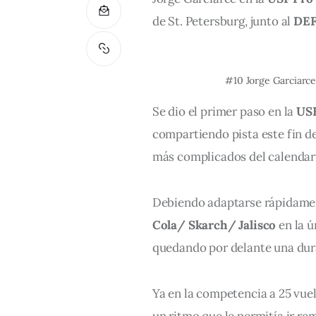
de St. Petersburg, junto al 
DEF
#10 Jorge Garciarce
Se dio el primer paso en la 
USF
compartiendo pista este fin d
más complicados del calendario
Debiendo adaptarse rápidament
Cola/ Skarch/ Jalisco
 en la 
quedando por delante una dura
Ya en la competencia a 25 vue
un ritmo que le permitía ir re