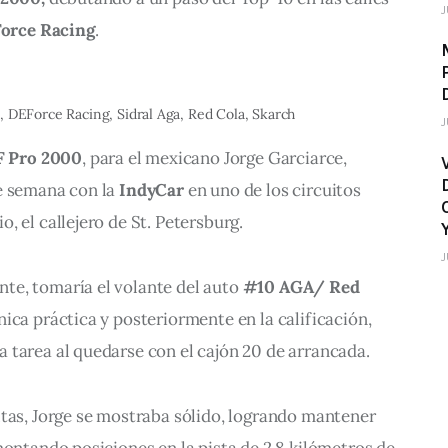
J
orce Racing
.
, DEForce Racing, Sidral Aga, Red Cola, Skarch
J
 Pro 2000
, para el mexicano Jorge Garciarce, 
e semana con la 
IndyCar 
en uno de los circuitos 
, el callejero de St. Petersburg.
J
e, tomaría el volante del auto 
#10 AGA/ Red 
única práctica y posteriormente en la calificación, 
 tarea al quedarse con el cajón 20 de arrancada.
ltas, Jorge se mostraba sólido, logrando mantener 
montando posiciones en la pista de 2.8 kilómetros de 