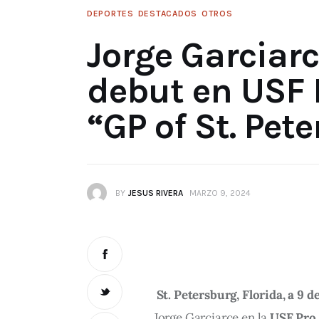
DEPORTES
DESTACADOS
OTROS
Jorge Garciar
debut en USF 
“GP of St. Pet
BY
JESUS RIVERA
MARZO 9, 2024
St. Petersburg, Florida, a 9 
Jorge Garciarce en la 
USF Pro 