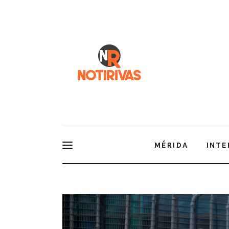
Mérida
Interior del Estado
Economía
Finanzas
Nacionales
Multimedia
MÉRIDA
INTE
Espectáculos
Jorge Garciarce, con buen debut e