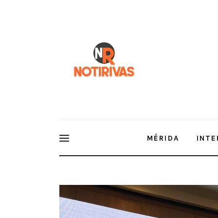
Mérida
Interior del Estado
Economía
Finanzas
Nacionales
Multimedia
MÉRIDA
INTE
Espectáculos
EXPO Ciruelas Secas 2024: Junto a oportunidad en 
mercados ‘clasicos’ como México