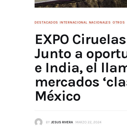
DESTACADOS
INTERNACIONAL
NACIONALES
OTROS
EXPO Ciruelas
Junto a oport
e India, el ll
mercados ‘cla
México
BY
JESUS RIVERA
MARZO 22, 2024