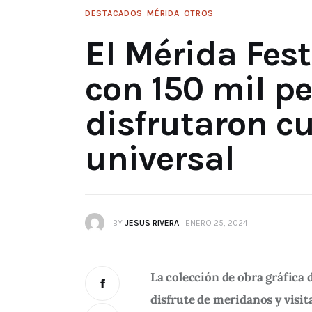
DESTACADOS
MÉRIDA
OTROS
El Mérida Fes
con 150 mil p
disfrutaron cu
universal
BY
JESUS RIVERA
ENERO 25, 2024
La colección de obra gráfica
disfrute de meridanos y visit