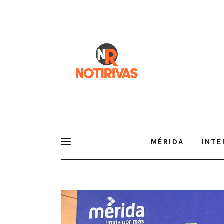
Mérida
Interior del Estado
Economía
Finanzas
Nacionales
Multimedia
MÉRIDA
INTE
Espectáculos
El Mérida Fest 2024 concluye con 150 mil personas 
universal