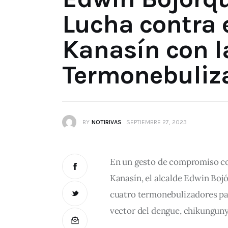
Lucha contra 
Kanasín con l
Termonebuliz
BY
NOTIRIVAS
SEPTIEMBRE 27, 2023
En un gesto de compromiso con
Kanasín, el alcalde Edwin Boj
cuatro termonebulizadores par
vector del dengue, chikungunya