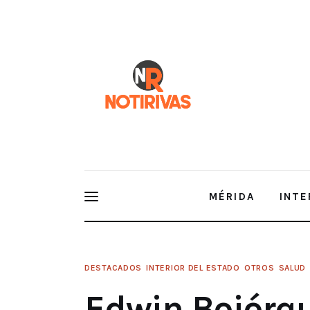
Mérida
Interior del Estado
Economía
Finanzas
Nacionales
Multimedia
MÉRIDA
INTE
Espectáculos
DESTACADOS
INTERIOR DEL ESTADO
OTROS
SALUD
Edwin Bojórquez Refuerza la Lucha contra el Deng
Termonebulizadores
Edwin Bojórqu