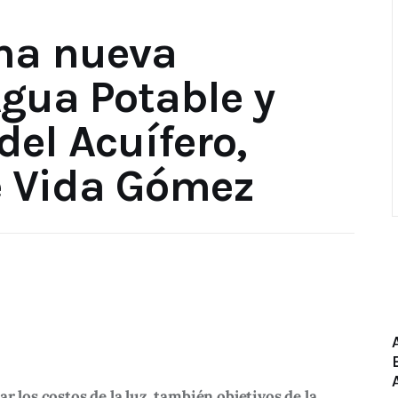
na nueva
gua Potable y
el Acuífero,
e Vida Gómez
ar los costos de la luz, también objetivos de la 