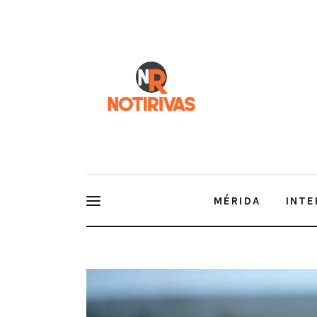
Mérida
Interior del Estado
Economía
Finanzas
Nacionales
Multimedia
MÉRIDA
INTE
Espectáculos
Creación de una nueva Comisión de Agua Potable y
de Vida Gómez