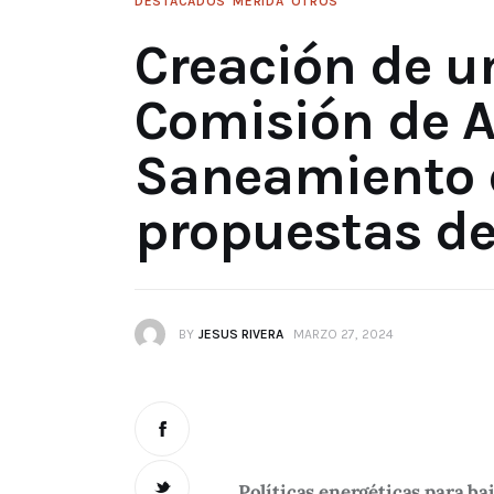
DESTACADOS
MÉRIDA
OTROS
Creación de u
Comisión de A
Saneamiento d
propuestas d
BY
JESUS RIVERA
MARZO 27, 2024
Políticas energéticas para baj