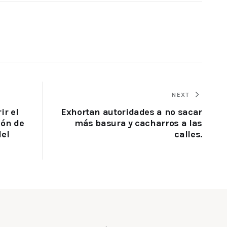
NEXT
ir el
Exhortan autoridades a no sacar
ión de
más basura y cacharros a las
del
calles.