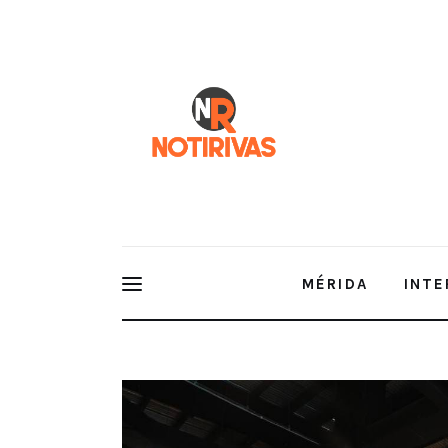
Mérida
Interior del Estado
Economía
Finanzas
Nacionales
Multimedia
MÉRIDA
INTE
Espectáculos
Comparte el Gobernador las estrategias que encau
estudiantes de instituciones públicas de educación