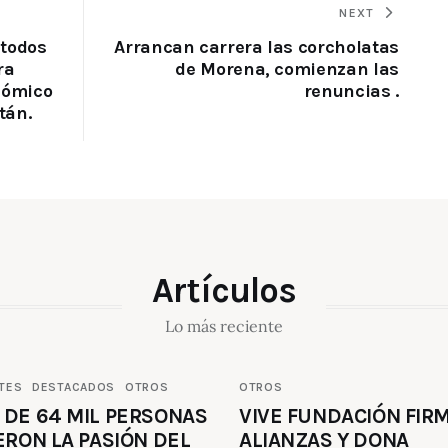
NEXT
 todos
Arrancan carrera las corcholatas
ra
de Morena, comienzan las
nómico
renuncias .
tán.
Artículos
Lo más reciente
TES
DESTACADOS
OTROS
OTROS
 DE 64 MIL PERSONAS
VIVE FUNDACIÓN FIR
ERON LA PASIÓN DEL
ALIANZAS Y DONA