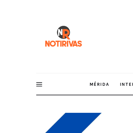
Mérida
Interior del Estado
Economía
Finanzas
Nacionales
Multimedia
MÉRIDA
INTE
Espectáculos
Comerciantes esperan una derrama económica de c
del padre.