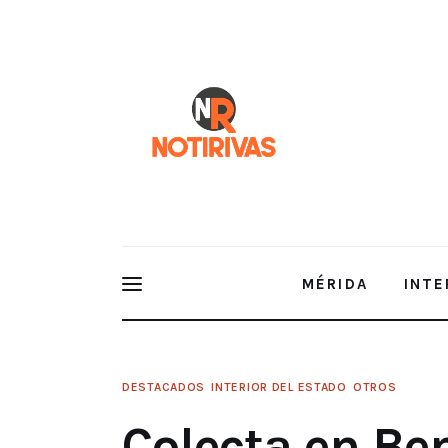
Mérida
Interior del Estado
Economía
Finanzas
Nacionales
Multimedia
MÉRIDA
INTE
Espectáculos
DESTACADOS
INTERIOR DEL ESTADO
OTROS
Colecta en Beneficio de Personas con Capacidades
Sonrisas
Colecta en Ben