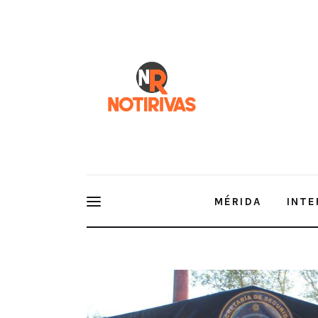
Mérida
Interior del Estado
Economía
Finanzas
Nacionales
Multimedia
MÉRIDA
INTE
Espectáculos
Celebración y Solidaridad: SSP Lleva “Día de Reyes
Programa “Cerca de Ti”