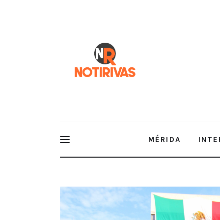
Mérida
Interior del Estado
Economía
Finanzas
Nacionales
Multimedia
MÉRIDA
INTE
Espectáculos
ARVAY impulsa gastronomía vallis