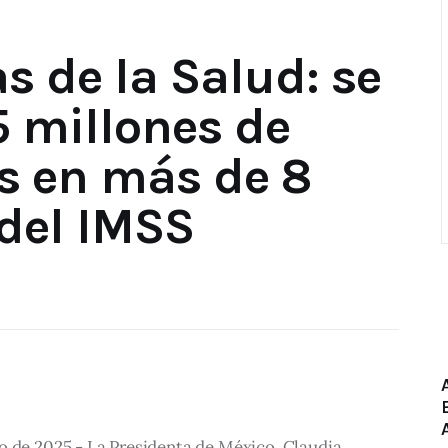
s de la Salud: se
5 millones de
 en más de 8
del IMSS
o de 2025.- La Presidenta de México, Claudia 