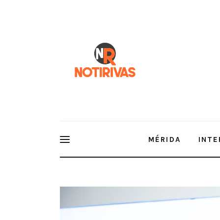
Mérida
Interior del Estado
Economía
Finanzas
Nacionales
Multimedia
MÉRIDA
INTE
Espectáculos
Arrancan Rutas de la Salud: se distribuirán 15 m
mil unidades del IMSS Bienestar