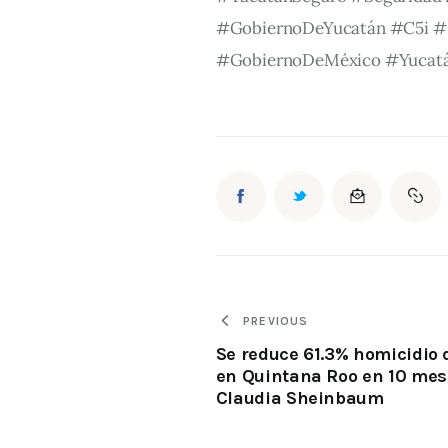
#GobiernoDeYucatán #C5i #S
#GobiernoDeMéxico #Yucat
PREVIOUS
Se reduce 61.3% homicidio 
en Quintana Roo en 10 mes
Claudia Sheinbaum