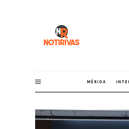
Mérida
Interior del Estado
Economía
Finanzas
Nacionales
Multimedia
MÉRIDA
INTE
Espectáculos
Yucatán, ejemplo nacional e inte