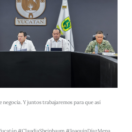
e negocia. Y juntos trabajaremos para que así 
Yucatán #ClaudiaSheinbaum #JoaquínDíazMena 