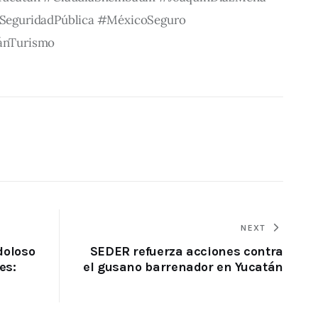
eguridadPública #MéxicoSeguro 
ánTurismo
NEXT
doloso
SEDER refuerza acciones contra
es:
el gusano barrenador en Yucatán