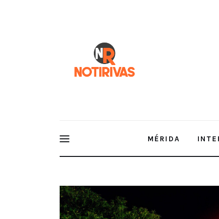
Mérida
Interior del Estado
Economía
Finanzas
Nacionales
Multimedia
MÉRIDA
INTE
Espectáculos
Yucatán cumple la meta de 100 be