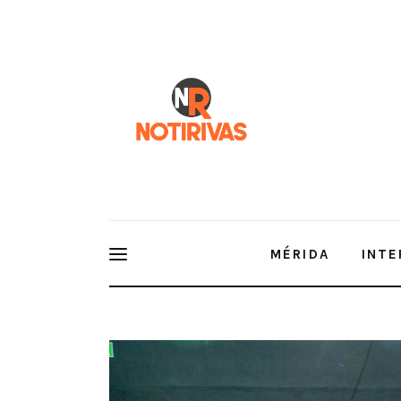
Mérida
Interior del Estado
Economía
Finanzas
Nacionales
Multimedia
MÉRIDA
INTE
Espectáculos
Yucatán consolida su escena artística con la insta
de la UNAY