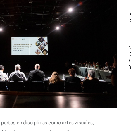
J
J
J
ertos en disciplinas como artes visuales, 