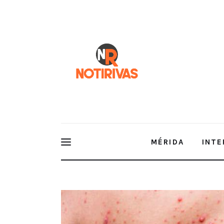
Mérida
Interior del Estado
Economía
Finanzas
Nacionales
Multimedia
MÉRIDA
INTE
Espectáculos
Ya son 108 casos de viruela símic