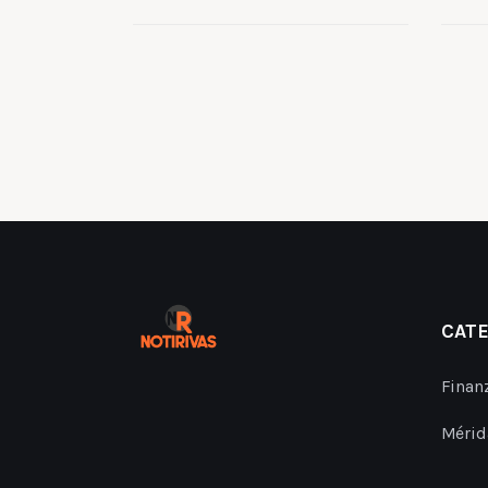
CAT
Finan
Mérid