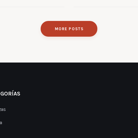
MORE POSTS
EGORÍAS
zas
a