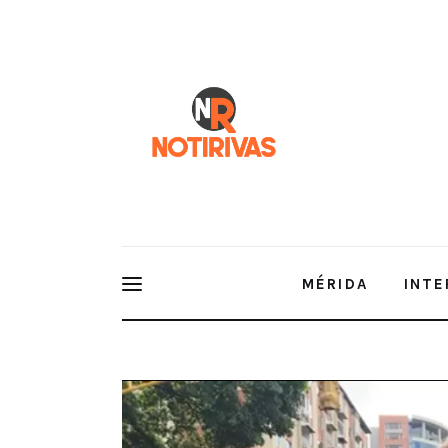
Mérida
Interior del Estado
Economía
Finanzas
Nacionales
Multimedia
MÉRIDA
INTE
Espectáculos
Voz de América | Panel de la ONU señala que no hu
elecciones de Venezuela