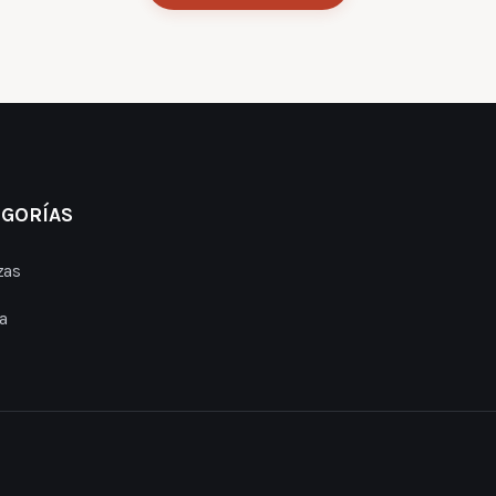
EGORÍAS
zas
a