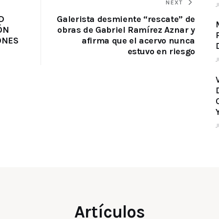
NEXT
J
D
Galerista desmiente “rescate” de
ÓN
obras de Gabriel Ramírez Aznar y
ONES
afirma que el acervo nunca
estuvo en riesgo
J
J
Artículos