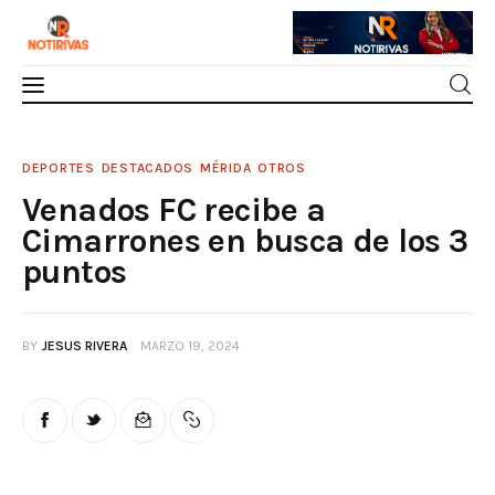
Mérida
Venados FC recibe a Cimarrones en busca
DEPORTES
DESTACADOS
MÉRIDA
OTROS
de los 3 puntos
Venados FC recibe a
Interior del Estado
0
Comments
SHARE POST
Cimarrones en busca de los 3
puntos
Economía
Finanzas
BY
JESUS RIVERA
MARZO 19, 2024
Nacionales
Multimedia
Espectáculos