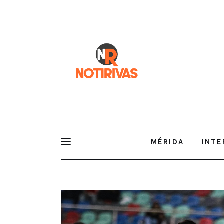
Mérida
Interior del Estado
Economía
Finanzas
Nacionales
Multimedia
MÉRIDA
INTE
Espectáculos
Venados F.C inicia su camino al tí