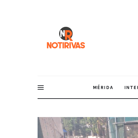
Mérida
Interior del Estado
Economía
Finanzas
Nacionales
Multimedia
MÉRIDA
INTE
Espectáculos
UADY refuerza su compromiso ambiental con accion
ambiente