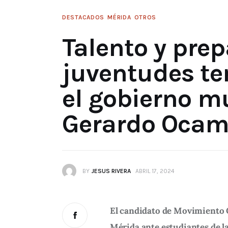
DESTACADOS
MÉRIDA
OTROS
Talento y prep
juventudes te
el gobierno m
Gerardo Ocam
BY
JESUS RIVERA
ABRIL 17, 2024
El candidato de Movimiento C
Mérida ante estudiantes de 