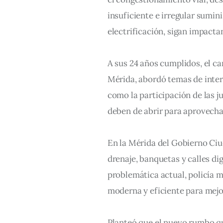
insuficiente e irregular sumini
electrificación, sigan impacta
A sus 24 años cumplidos, el ca
Mérida, abordó temas de interé
como la participación de las j
deben de abrir para aprovechar
En la Mérida del Gobierno Ciud
drenaje, banquetas y calles di
problemática actual, policía m
moderna y eficiente para mejor
Planteó que el nuevo rumbo que