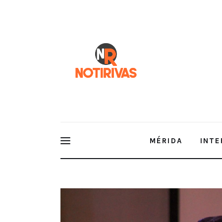
Mérida
Interior del Estado
Economía
Finanzas
Nacionales
Multimedia
MÉRIDA
INTE
Espectáculos
Talento y preparación de las juventudes tendrán e
Gerardo Ocampo.