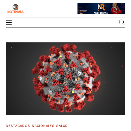
Siguen subiendo casos de Covid 19
Mérida
0
Comments
SHARE POST
Interior del Estado
Economía
Finanzas
Nacionales
Multimedia
DESTACADOS
NACIONALES
SALUD
Espectáculos