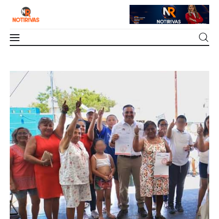
Mérida
Sergio Vadillo responderá a la confianza
ciudadana
Interior del Estado
0
Comments
SHARE POST
Economía
Finanzas
Nacionales
Multimedia
Espectáculos