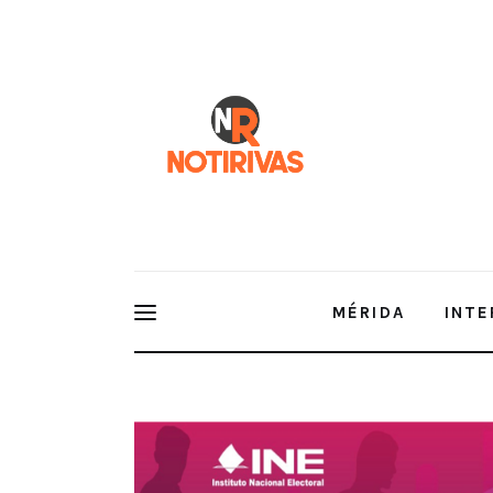
Mérida
Interior del Estado
Economía
Finanzas
Nacionales
Multimedia
MÉRIDA
INTE
Espectáculos
SEDE DEL INE YUCATÁN ALBERGA