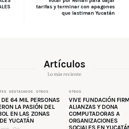
ALES
Votar por Renán para bajar
ALES
tarifas y terminar con apagones
que lastiman Yucatán
Artículos
Lo más reciente
TES
DESTACADOS
OTROS
OTROS
 DE 64 MIL PERSONAS
VIVE FUNDACIÓN FIR
ERON LA PASIÓN DEL
ALIANZAS Y DONA
BOL EN LAS ZONAS
COMPUTADORAS A
 DE YUCATÁN
ORGANIZACIONES
SOCIALES EN YUCATÁ