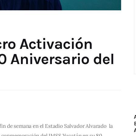
cro Activación
80 Aniversario del
 fin de semana en el Estadio Salvador Alvarado  la 
la conmemoración del IMSS Yucatán en su 80 