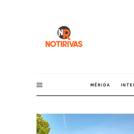
Mérida
Interior del Estado
Economía
Finanzas
Nacionales
Multimedia
MÉRIDA
INTE
Espectáculos
Se realiza Macro Activación Física