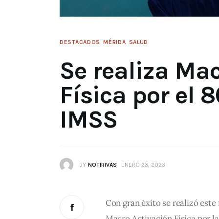
DESTACADOS
MÉRIDA
SALUD
Se realiza Ma
Física por el 
IMSS
BY
NOTIRIVAS
ENERO 23, 2023
Con gran éxito se realizó este
Macro Activación Física por 