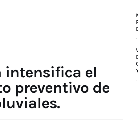
J
J
S
intensifica el
J
o preventivo de
luviales.