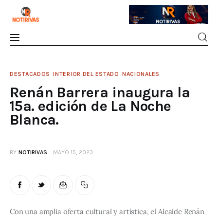
Mérida
Renán Barrera inaugura la 15a. edición de
DESTACADOS
INTERIOR DEL ESTADO
NACIONALES
La Noche Blanca.
Renán Barrera inaugura la
Interior del Estado
0
Comments
SHARE POST
15a. edición de La Noche
Blanca.
Economía
Finanzas
BY
NOTIRIVAS
MAYO 15, 2023
Nacionales
Multimedia
Con una amplia oferta cultural y artística, el Alcalde Renán 
Espectáculos