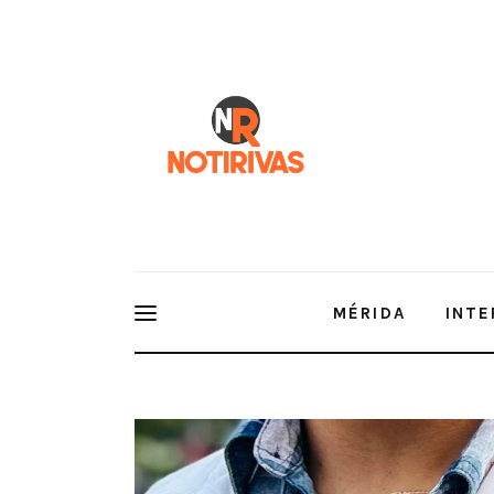
Mérida
Interior del Estado
Economía
Finanzas
Nacionales
Multimedia
MÉRIDA
INTE
Espectáculos
Recomienda IMSS Yucatán adecuada hidratación a 
esta época de calor