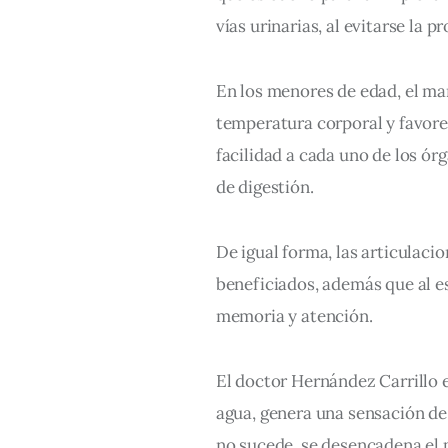
vías urinarias, al evitarse la p
En los menores de edad, el man
temperatura corporal y favore
facilidad a cada uno de los ór
de digestión.
De igual forma, las articulacio
beneficiados, además que al e
memoria y atención.
El doctor Hernández Carrillo e
agua, genera una sensación de s
no sucede, se desencadena el 