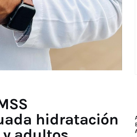
IMSS
uada hidratación
 y adultos