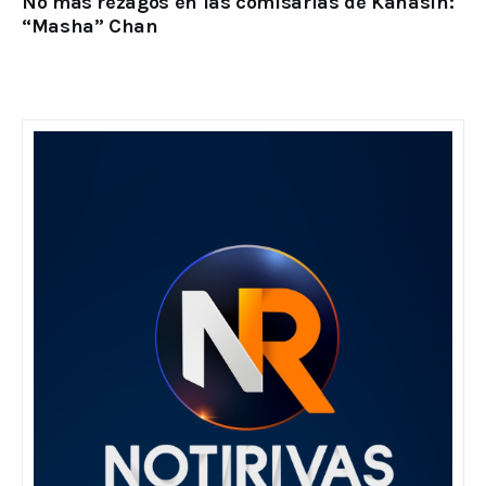
No más rezagos en las comisarías de Kanasín:
“Masha” Chan