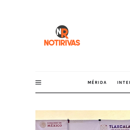
Mérida
Interior del Estado
Economía
Finanzas
Nacionales
Multimedia
MÉRIDA
INTE
Espectáculos
REALIZAN CON ÉXITO REUNIÓN DE LA MACRO REGIÓ