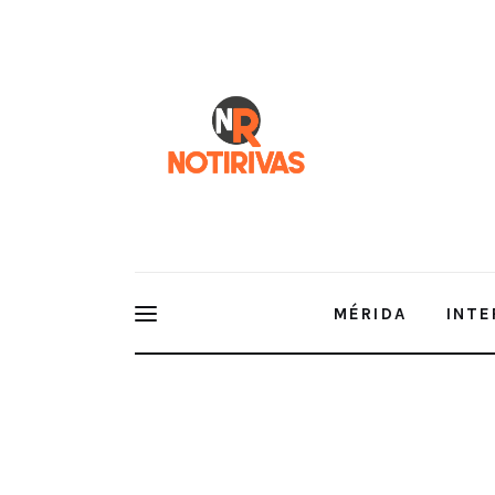
Mérida
Interior del Estado
Economía
Finanzas
Nacionales
Multimedia
MÉRIDA
INTE
Espectáculos
Presentan Novena Edición del Ral