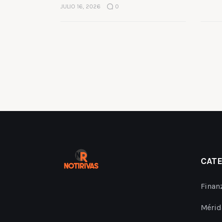
JULIO 16, 2026
0
CAT
Finan
Mérid