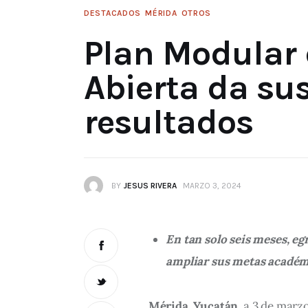
DESTACADOS
MÉRIDA
OTROS
Plan Modular 
Abierta da su
resultados
BY
JESUS RIVERA
MARZO 3, 2024
En tan solo seis meses, egr
ampliar sus metas académ
Mérida, Yucatán,
 a 3 de marzo