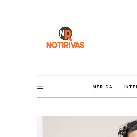
Mérida
Interior del Estado
Economía
Finanzas
Nacionales
Multimedia
MÉRIDA
INTE
Espectáculos
Plan Modular de la Prepa Abierta