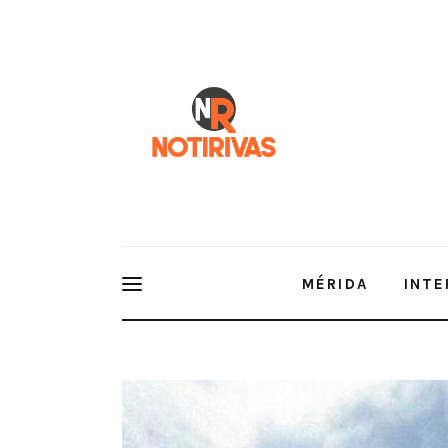
Mérida
Interior del Estado
Economía
Finanzas
Nacionales
Multimedia
MÉRIDA
INTE
Espectáculos
Orienta IMSS Yucatán sobre el cáncer infantil y lo